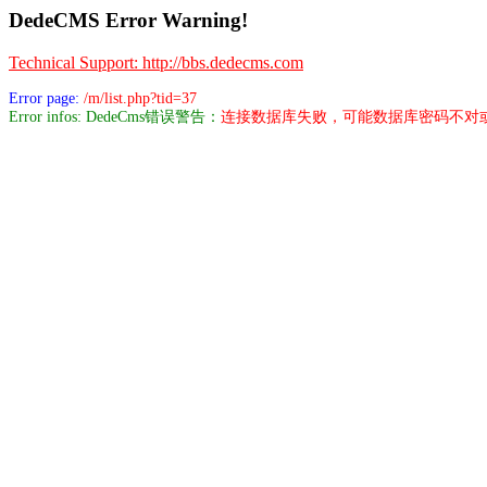
DedeCMS Error Warning!
Technical Support: http://bbs.dedecms.com
Error page:
/m/list.php?tid=37
Error infos: DedeCms错误警告：
连接数据库失败，可能数据库密码不对